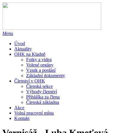
Menu
Úvod
Aktuality
OHK na Kladně
Fotky a videa
Volené orgány
Vznik a poslání
Základní dokumenty
Členství v OHK
Členská sekce
Výhody členství
Přihláška za člena
Členská základna
Akce
Volná pracovní místa
Kontakt
Vernisáž - Luba Kmeťová