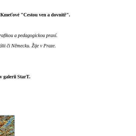
 Kmeťové "Cestou ven a dovnitř".
rafikou a pedagogickou praxí.
álii či Německu. Žije v Praze.
v galerii StarT.