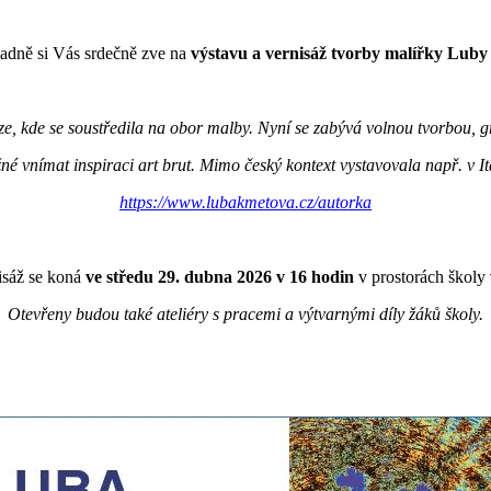
ladně si Vás srdečně zve na
výstavu a vernisáž tvorby malířky Luby
, kde se soustředila na obor malby. Nyní se zabývá volnou tvorbou, g
né vnímat inspiraci art brut. Mimo český kontext vystavovala např. v It
https://www.lubakmetova.cz/autorka
isáž se koná
ve středu 29. dubna 2026 v 16 hodin
v prostorách školy
Otevřeny budou také ateliéry s pracemi a výtvarnými díly žáků školy.