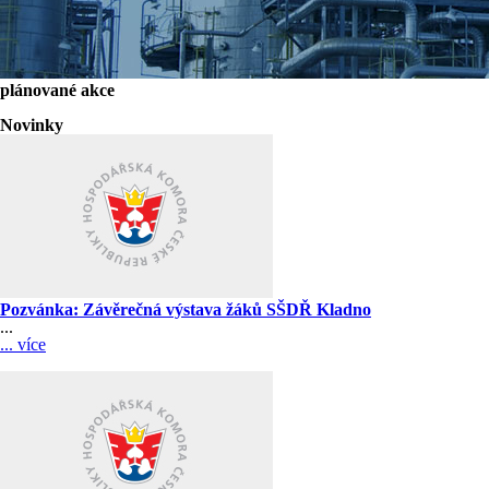
plánované akce
Novinky
Pozvánka: Závěrečná výstava žáků SŠDŘ Kladno
...
... více