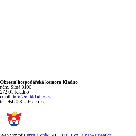
Okresní hospodářská komora Kladno
nám. Sítná 3106
272 01 Kladno
email:
info@ohkkladno.cz
tel.: +420 312 661 616
Web vytvořil
Jirka Horák
, 2018 |
H1T.cz
|
ChatAsistent.cz