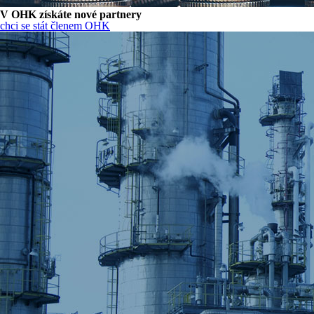
V OHK získáte nové partnery
chci se stát členem OHK