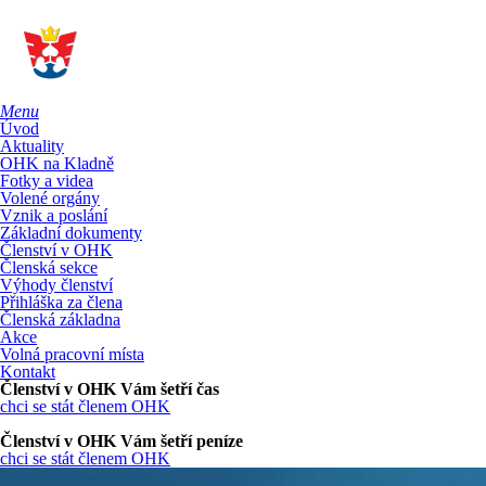
Menu
Úvod
Aktuality
OHK na Kladně
Fotky a videa
Volené orgány
Vznik a poslání
Základní dokumenty
Členství v OHK
Členská sekce
Výhody členství
Přihláška za člena
Členská základna
Akce
Volná pracovní místa
Kontakt
Členství v OHK Vám šetří čas
chci se stát členem OHK
Členství v OHK Vám šetří peníze
chci se stát členem OHK