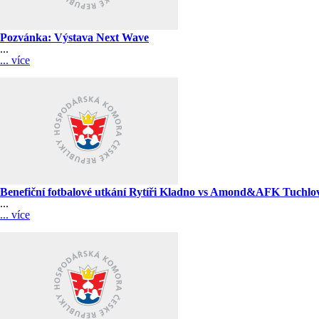
Pozvánka: Výstava Next Wave
...
... více
Benefiční fotbalové utkání Rytíři Kladno vs Amond&AFK Tuchlov
...
... více