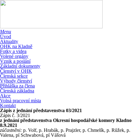
Menu
Úvod
Aktuality
OHK na Kladně
Fotky a videa
Volené orgány
Vznik a poslání
Základní dokumenty
Členství v OHK
Členská sekce
Výhody členství
Přihláška za člena
Členská základna
Akce
Volná pracovní místa
Kontakt
Zápis z jednání představenstva 03/2021
Zápis č. 3/2021
z jednání představenstva Okresní hospodářské komory Kladno
8.9.2021
zúčastněni:
p. Volf, p. Hrabák, p. Prajzler, p. Chmelík, p. Růžek, p.
Valena, pí Schwabová, pí Vášová