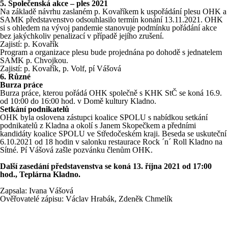
5. Společenská akce – ples 2021
Na základě návrhu zaslaném p. Kovaříkem k uspořádání plesu OHK a
SAMK představenstvo odsouhlasilo termín konání 13.11.2021. OHK
si s ohledem na vývoj pandemie stanovuje podmínku pořádání akce
bez jakýchkoliv penalizací v případě jejího zrušení.
Zajistí: p. Kovařík
Program a organizace plesu bude projednána po dohodě s jednatelem
SAMK p. Chvojkou.
Zajistí: p. Kovařík, p. Volf, pí Vášová
6. Různé
Burza práce
Burza práce, kterou pořádá OHK společně s KHK StČ se koná 16.9.
od 10:00 do 16:00 hod. v Domě kultury Kladno.
Setkání podnikatelů
OHK byla oslovena zástupci koalice SPOLU s nabídkou setkání
podnikatelů z Kladna a okolí s Janem Skopečkem a předními
kandidáty koalice SPOLU ve Středočeském kraji. Beseda se uskuteční
6.10.2021 od 18 hodin v salonku restaurace Rock ´n´ Roll Kladno na
Sítné. Pí Vášová zašle pozvánku členům OHK.
Další zasedání představenstva se koná 13. října 2021 od 17:00
hod., Teplárna Kladno.
Zapsala: Ivana Vášová
Ověřovatelé zápisu: Václav Hrabák, Zdeněk Chmelík