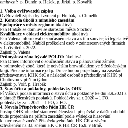
omluveni:
p. Dundr, p. Hašek, p. Jirků, p. Kovařík
1. Volba ověřovatelů zápisu
Ověřovateli zápisu byli zvoleni p. Hrabák, p. Chmelík
2. Kontrola úkolů z minulého zasedání
Spolupráce s městy regionu:
úkol trvá
Pan Hrabák se domluví se starostou města Stochov.
Kvalifikace v oblasti elektromobility:
úkol trvá
Pan Valena informoval o současném stavu a s tím související legislativě
v elektromobilitě. Nabídl proškolení osob v zainteresovaných firmách
v 1. čtvrtletí r. 2022.
Zajistí: p. Valena
Průmyslová zóna bývalé POLDI:
úkol trvá
Pan Drnec informoval o současném stavu a plánovaném záměru
v průmyslové zóně, která je největším brownfieldem ve Středočeském
kraji. Předané informace od p. Drnce budou projednány na zasedání
představenstva KHK StČ a následně osobně s předsedkyní KHK pí
Chottovou v příštím týdnu.
Zajistí: p. Volf, p. Hrabák
3. Stav účtu a pokladny, pohledávky OHK
Pí Vášová podala informaci o stavu účtu a pokladny ke dni 8.9.2021 a
o úhradě členských poplatků. Pohledávky za r. 2020 – 1 FO,
pohledávky za r. 2021 – 1 PO, 2 FO.
4. Novela Příspěvkového řádu HK ČR
Postup OHK ohledně stanovení členských příspěvků v dalším období
bude projednán na příštím zasedání podle výsledku hlasování
k navrhované změně Příspěvkového řádu HK ČR a závěru
schváleném na 33. sněmu HK ČR HK ČR 16.9. v Brně.