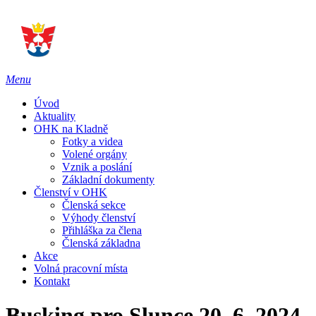
Menu
Úvod
Aktuality
OHK na Kladně
Fotky a videa
Volené orgány
Vznik a poslání
Základní dokumenty
Členství v OHK
Členská sekce
Výhody členství
Přihláška za člena
Členská základna
Akce
Volná pracovní místa
Kontakt
Busking pro Slunce 20. 6. 2024