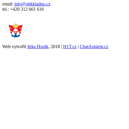
email:
info@ohkkladno.cz
tel.: +420 312 661 616
Web vytvořil
Jirka Horák
, 2018 |
H1T.cz
|
ChatAsistent.cz