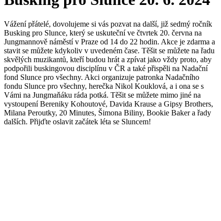
Vážení přátelé, dovolujeme si vás pozvat na další, již sedmý ročník
Busking pro Slunce, který se uskuteční ve čtvrtek 20. června na
Jungmannově náměstí v Praze od 14 do 22 hodin. Akce je zdarma a
stavit se můžete kdykoliv v uvedeném čase. Těšit se můžete na řadu
skvělých muzikantů, kteří budou hrát a zpívat jako vždy proto, aby
podpořili buskingovou disciplínu v ČR a také přispěli na Nadační
fond Slunce pro všechny. Akci organizuje patronka Nadačního
fondu Slunce pro všechny, herečka Nikol Kouklová, a i ona se s
Vámi na Jungmaňáku ráda potká. Těšit se můžete mimo jiné na
vystoupení Bereniky Kohoutové, Davida Krause a Gipsy Brothers,
Milana Peroutky, 20 Minutes, Šimona Biliny, Bookie Baker a řady
dalších. Přijďte oslavit začátek léta se Sluncem!