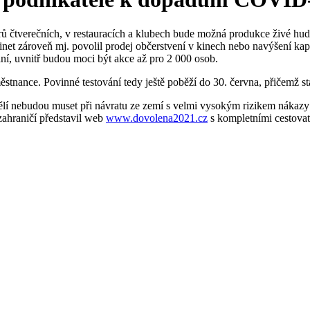
 čtverečních, v restauracích a klubech bude možná produkce živé hudb
et zároveň mj. povolil prodej občerstvení v kinech nebo navýšení kapa
ání, uvnitř budou moci být akce až pro 2 000 osob.
tnance. Povinné testování tedy ještě poběží do 30. června, přičemž stá
ělí nebudou muset při návratu ze zemí s velmi vysokým rizikem nákazy 
zahraničí představil web
www.dovolena2021.cz
s kompletními cestova