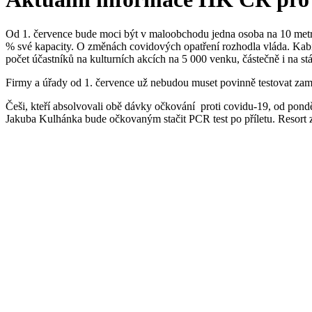
Od 1. července bude moci být v maloobchodu jedna osoba na 10 metrů
% své kapacity. O změnách covidových opatření rozhodla vláda. Kabin
počet účastníků na kulturních akcích na 5 000 venku, částečně i na st
Firmy a úřady od 1. července už nebudou muset povinně testovat zaměs
Češi, kteří absolvovali obě dávky očkování proti covidu-19, od pond
Jakuba Kulhánka bude očkovaným stačit PCR test po příletu. Resort 