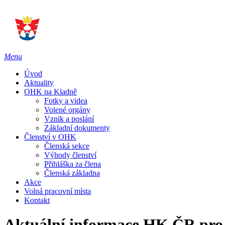
Menu
Úvod
Aktuality
OHK na Kladně
Fotky a videa
Volené orgány
Vznik a poslání
Základní dokumenty
Členství v OHK
Členská sekce
Výhody členství
Přihláška za člena
Členská základna
Akce
Volná pracovní místa
Kontakt
Aktuální informace HK ČR pro